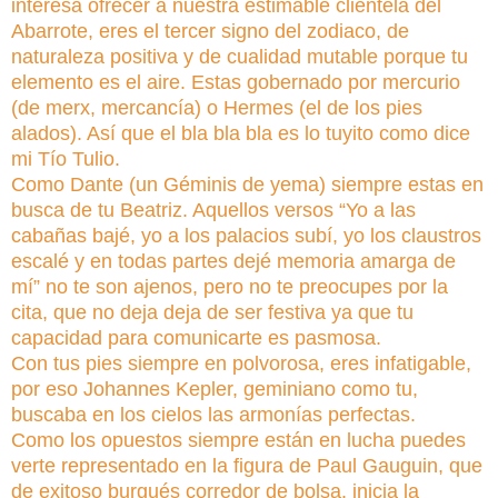
interesa ofrecer a nuestra estimable clientela del
Abarrote, eres el tercer signo del zodiaco, de
naturaleza positiva y de cualidad mutable porque tu
elemento es el aire. Estas gobernado por mercurio
(de merx, mercancía) o Hermes (el de los pies
alados). Así que el bla bla bla es lo tuyito como dice
mi Tío Tulio.
Como Dante (un Géminis de yema) siempre estas en
busca de tu Beatriz. Aquellos versos “Yo a las
cabañas bajé, yo a los palacios subí, yo los claustros
escalé y en todas partes dejé memoria amarga de
mí” no te son ajenos, pero no te preocupes por la
cita, que no deja deja de ser festiva ya que tu
capacidad para comunicarte es pasmosa.
Con tus pies siempre en polvorosa, eres infatigable,
por eso Johannes Kepler, geminiano como tu,
buscaba en los cielos las armonías perfectas.
Como los opuestos siempre están en lucha puedes
verte representado en la figura de Paul Gauguin, que
de exitoso burgués corredor de bolsa, inicia la