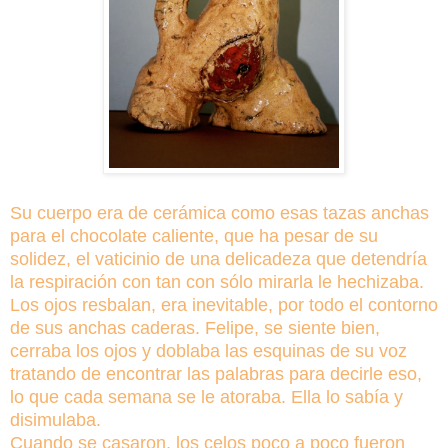
Su cuerpo era de cerámica como esas tazas anchas
para el chocolate caliente, que ha pesar de su
solidez, el vaticinio de una delicadeza que detendría
la respiración con tan con sólo mirarla le hechizaba.
Los ojos resbalan, era inevitable, por todo el contorno
de sus anchas caderas. Felipe, se siente bien,
cerraba los ojos y doblaba las esquinas de su voz
tratando de encontrar las palabras para decirle eso,
lo que cada semana
se le atoraba. Ella lo sabía y
disimulaba.
Cuando se casaron, los celos poco a poco fueron