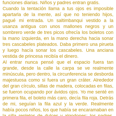
funciones diarias. Niños y padres entran gratis.
Cuando la tentación llama a tus ojos es imposible
apartarla de la mente, así que no teniendo hijos,
pagué mi entrada. Un saltimbanqui vestido a la
usanza antigua con unos mallones negros y un
sombrero verde de tres picos ofrecía los boletos con
la mano izquierda, en la mano derecha hacia sonar
tres cascabeles plateados. Daba primero una pirueta
y luego hacía sonar los cascabeles. Una anciana
vestida de princesa recibía el dinero.
Al entrar nunca pensé que el espacio fuera tan
grande, desde la calle la carpa se ve realmente
minúscula, pero dentro, la circunferencia se desborda
majestuosa como si fuera un gran cráter. Alrededor
del gran círculo, sillas de madera, colocadas en filas,
se fueron ocupando por ávidos ojos. Yo me senté en
primera fila, el boleto más caro, decía fila roja. Detrás
de mi, seguían la fila azul y la verde. Realmente
había pocos niños, los que había se encaramaban en
la silla repletos de dulces y algodones; los padres,