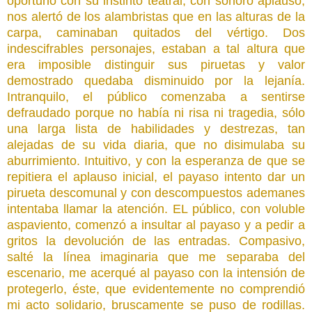
oportuno con su instinto teatral, con sonoro aplauso,
nos alertó de los alambristas que en las alturas de la
carpa, caminaban quitados del vértigo. Dos
indescifrables personajes, estaban a tal altura que
era imposible distinguir sus piruetas y valor
demostrado quedaba disminuido por la lejanía.
Intranquilo, el público comenzaba a sentirse
defraudado porque no había ni risa ni tragedia, sólo
una larga lista de habilidades y destrezas, tan
alejadas de su vida diaria, que no disimulaba su
aburrimiento. Intuitivo, y con la esperanza de que se
repitiera el aplauso inicial, el payaso intento dar un
pirueta descomunal y con descompuestos ademanes
intentaba llamar la atención. EL público, con voluble
aspaviento, comenzó a insultar al payaso y a pedir a
gritos la devolución de las entradas. Compasivo,
salté la línea imaginaria que me separaba del
escenario, me acerqué al payaso con la intensión de
protegerlo, éste, que evidentemente no comprendió
mi acto solidario, bruscamente se puso de rodillas.